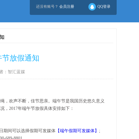
还没有账号？
会员注册
QQ登录
通知
午节放假通知
者：智汇蓝媒
绳，欢声不断，佳节思亲。端午节是我国历史悠久意义
，2017年端午节放假具体安排如下：
日期间可以选择假期可发媒体
【端午假期可发媒体】
;
9-8801。