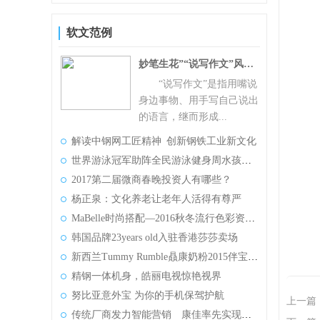
软文范例
妙笔生花”“说写作文”风靡全球
“说写作文”是指用嘴说
身边事物、用手写自己说出
的语言，继而形成...
解读中钢网工匠精神 创新钢铁工业新文化
世界游泳冠军助阵全民游泳健身周水孩子北京祥云站
2017第二届微商春晚投资人有哪些？
杨正泉：文化养老让老年人活得有尊严
MaBelle时尚搭配—2016秋冬流行色彩资讯第二期
韩国品牌23years old入驻香港莎莎卖场
新西兰Tummy Rumble贔康奶粉2015伴宝宝健康成长
精钢一体机身，皓丽电视惊艳视界
努比亚意外宝 为你的手机保驾护航
上一篇
传统厂商发力智能营销 康佳率先实现广告TA功能