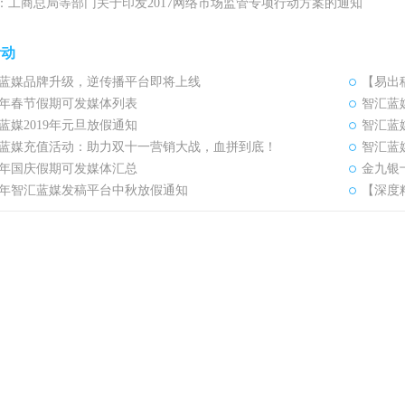
：工商总局等部门关于印发2017网络市场监管专项行动方案的通知
活动
蓝媒品牌升级，逆传播平台即将上线
【易出
19年春节假期可发媒体列表
智汇蓝
蓝媒2019年元旦放假通知
智汇蓝
蓝媒充值活动：助力双十一营销大战，血拼到底！
智汇蓝
18年国庆假期可发媒体汇总
金九银
18年智汇蓝媒发稿平台中秋放假通知
【深度