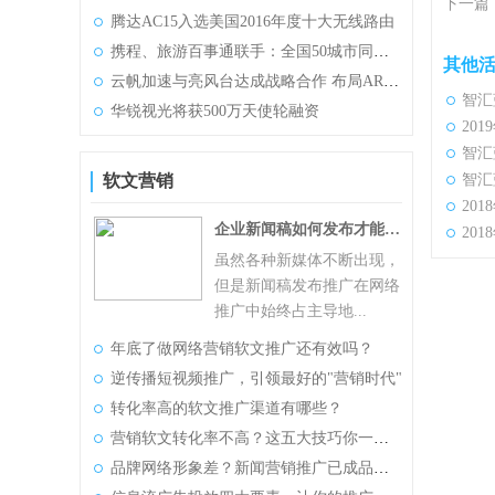
下一篇
腾达AC15入选美国2016年度十大无线路由
携程、旅游百事通联手：全国50城市同一天“万人游泰国”
其他
云帆加速与亮风台达成战略合作 布局AR产业
智汇
华锐视光将获500万天使轮融资
20
智汇
软文营销
智汇
20
企业新闻稿如何发布才能事半功倍？
20
虽然各种新媒体不断出现，
但是新闻稿发布推广在网络
推广中始终占主导地...
年底了做网络营销软文推广还有效吗？
逆传播短视频推广，引领最好的"营销时代"
转化率高的软文推广渠道有哪些？
营销软文转化率不高？这五大技巧你一定要知道
品牌网络形象差？新闻营销推广已成品牌提升利器