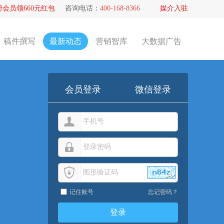
册会员领660元红包
咨询电话：
400-168-8366
媒介入驻
稿件撰写
最新动态
营销智库
大数据广告
会员登录
微信登录
记住账号
忘记密码？