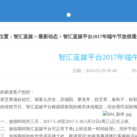
位置：
智汇蓝媒
>
最新动态
> 智汇蓝媒平台2017年端午节放假
智汇蓝媒平台2017年端
日期：2018-03-29 09:48
作
敬的新老客户您好：
艾香蒲处处忙。谁家儿共女，庆端阳。赛龙舟，挂艾草，食粽子，栓彩
的传统节日，智汇蓝媒平台根据国务院的相关休假规定，结合我司实际情况
放假时间共三天，2017-5-28至2017-5-30;5月31日(周三)正式上班;
、放假期间智汇蓝媒平台可正常下单(上班后第一时间处理)，另外节假
放假期间如给您造成不便之处，敬请原谅!如有急事请拨打客服电话400-68