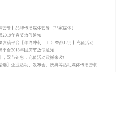
稿套餐】品牌传播媒体套餐（25家媒体）
媒2019年春节放假通知
媒发稿平台【年终冲刺==》》奋战12月】充值活动
媒平台2018年国庆节放假通知
十，双节钜惠，充值活动震撼来袭!
精选】企业活动、发布会、庆典等活动媒体传播套餐