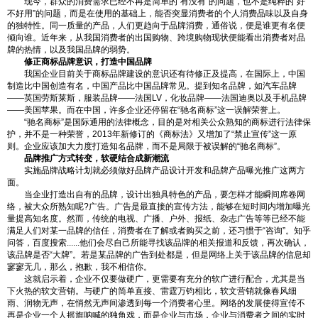
现今，群众的消费需求已经不再是简单的“有没有”的问题，也不是纯粹的“好
不好用”的问题，而是在使用的基础上，能否突显消费者的个人消费品味以及自身
的独特性。同一质量的产品，人们更趋向于品牌消费，通俗说，便是谁更有名便
倾向谁。近年来，从我国消费者的出国购物、跨境购物现状便能看出消费者对品
牌的热情，以及我国品牌的弱势。
修正商标品牌意识，打造中国品牌
我国企业目前关于商标品牌建设的意识还有待修正及提高，在国际上，中国
制造比中国创造有名，中国产品比中国品牌常见。提到知名品牌，如汽车品牌
——英国劳斯莱斯，服装品牌——法国LV，化妆品牌——法国迪奥以及手机品牌
——美国苹果。而在中国，许多企业还停留在“驰名商标”这一误解荣誉上。
“驰名商标”是国际通用的法律概念，目的是对相关公众熟知的商标进行法律保
护，并不是一种荣誉，2013年新修订的《商标法》又增加了“禁止宣传”这一原
则。企业应该加大力度打造知名品牌，而不是局限于被误解的“驰名商标”。
品牌推广方式转变，软硬结合成新潮流
实施品牌战略计划就必须做好品牌产品设计开发和品牌产品曝光推广这两方
面。
当企业打造出自有的品牌，设计出独具特色的产品，要怎样才能瞬间席卷网
络，被大众所熟知呢?广告。广告是最直接的宣传方法，能够在短时间内增加曝光
量提高知名度。然而，传统的电视、广播、户外、报纸、杂志广告等等已经不能
满足人们对某一品牌的信任，消费者在了解或者购买之前，还习惯于“咨询”。知乎
问答，百度搜索......他们会尽自己所能寻找该品牌的相关报道和反馈，再次确认，
该品牌是否“大牌”。若是某品牌的广告到处都是，但是网络上关于该品牌的信息却
寥寥无几，那么，抱歉，我不相信你。
这就启示着，企业不仅要做硬广，更需要有充分的软广进行配合，尤其是当
下火热的软文营销。与硬广的简单直接、雷霆万钧相比，软文营销就像春风细
雨、润物无声，在悄然无声间渗透到每一个消费者心里。网络的发展使得宣传不
再是企业一个人摇旗呐喊的独角戏，而是企业与市场，企业与消费者之间的实时