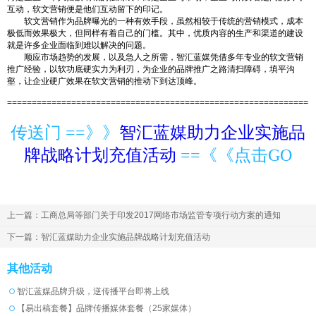
互动，软文营销便是他们互动留下的印记。
软文营销作为品牌曝光的一种有效手段，虽然相较于传统的营销模式，成本
极低而效果极大，但同样有着自己的门槛。其中，优质内容的生产和渠道的建设
就是许多企业面临到难以解决的问题。
顺应市场趋势的发展，以及急人之所需，智汇蓝媒凭借多年专业的软文营销
推广经验，以软功底硬实力为利刃，为企业的品牌推广之路清扫障碍，填平沟
壑，让企业硬广效果在软文营销的推动下到达顶峰。
=============================================================
传送门 ==》》
智汇蓝媒助力企业实施品
牌战略计划充值活动
==《《点击GO
上一篇：工商总局等部门关于印发2017网络市场监管专项行动方案的通知
下一篇：智汇蓝媒助力企业实施品牌战略计划充值活动
其他活动
智汇蓝媒品牌升级，逆传播平台即将上线
【易出稿套餐】品牌传播媒体套餐（25家媒体）