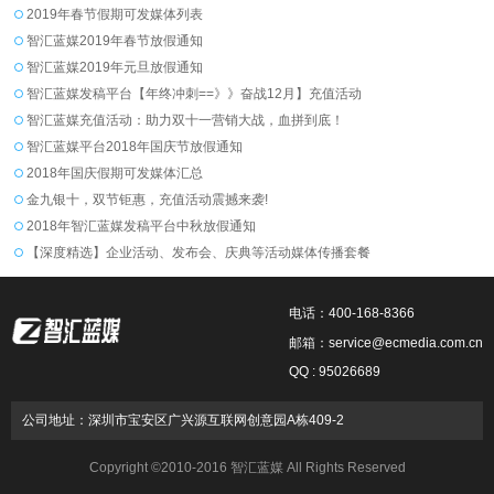
2019年春节假期可发媒体列表
智汇蓝媒2019年春节放假通知
智汇蓝媒2019年元旦放假通知
智汇蓝媒发稿平台【年终冲刺==》》奋战12月】充值活动
智汇蓝媒充值活动：助力双十一营销大战，血拼到底！
智汇蓝媒平台2018年国庆节放假通知
2018年国庆假期可发媒体汇总
金九银十，双节钜惠，充值活动震撼来袭!
2018年智汇蓝媒发稿平台中秋放假通知
【深度精选】企业活动、发布会、庆典等活动媒体传播套餐
电话：400-168-8366
邮箱：service@ecmedia.com.cn
QQ : 95026689
公司地址：深圳市宝安区广兴源互联网创意园A栋409-2
Copyright ©2010-2016 智汇蓝媒 All Rights Reserved