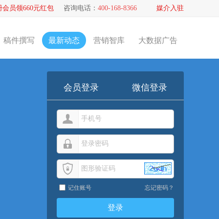
册会员领660元红包
咨询电话：
400-168-8366
媒介入驻
稿件撰写
最新动态
营销智库
大数据广告
会员登录
微信登录
记住账号
忘记密码？