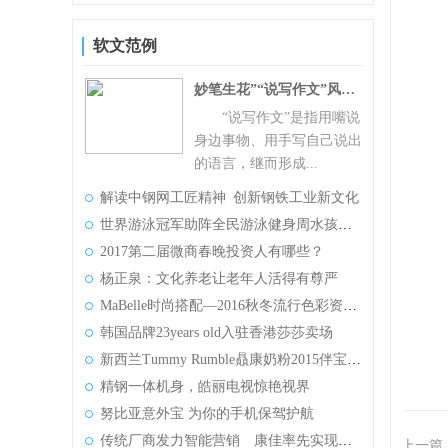
充值
软文范例
充值
妙笔生花”“说写作文”风靡全球
充值
“说写作文”是指用嘴说
身边事物、用手写自己说出
充值
的语言，继而形成...
解读中钢网工匠精神 创新钢铁工业新文化
充
世界游泳冠军助阵全民游泳健身周水孩子北京祥云站
2017第二届微商春晚投资人有哪些？
杨正泉：文化养老让老年人活得有尊严
MaBelle时尚搭配—2016秋冬流行色彩资讯第二期
韩国品牌23years old入驻香港莎莎卖场
新西兰Tummy Rumble贔康奶粉2015伴宝宝健康成长
精钢一体机身，皓丽电视惊艳视界
努比亚意外宝 为你的手机保驾护航
传统厂商发力智能营销 康佳率先实现广告TA功能
上一篇