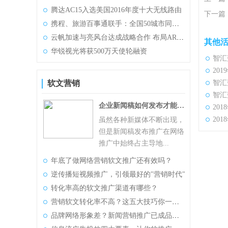
腾达AC15入选美国2016年度十大无线路由
下一篇
携程、旅游百事通联手：全国50城市同一天“万人游泰国”
云帆加速与亮风台达成战略合作 布局AR产业
其他
华锐视光将获500万天使轮融资
智汇
20
软文营销
智汇
智汇
企业新闻稿如何发布才能事半功倍？
20
20
虽然各种新媒体不断出现，
但是新闻稿发布推广在网络
推广中始终占主导地...
年底了做网络营销软文推广还有效吗？
逆传播短视频推广，引领最好的"营销时代"
转化率高的软文推广渠道有哪些？
营销软文转化率不高？这五大技巧你一定要知道
品牌网络形象差？新闻营销推广已成品牌提升利器