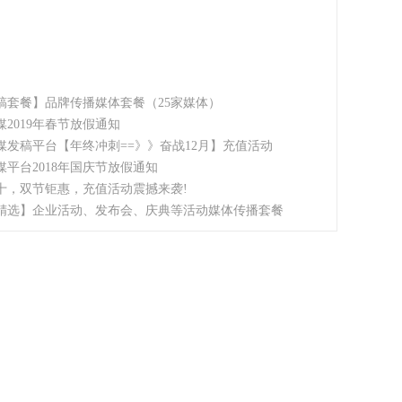
稿套餐】品牌传播媒体套餐（25家媒体）
媒2019年春节放假通知
媒发稿平台【年终冲刺==》》奋战12月】充值活动
媒平台2018年国庆节放假通知
十，双节钜惠，充值活动震撼来袭!
精选】企业活动、发布会、庆典等活动媒体传播套餐