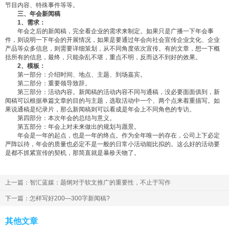
节目内容、特殊事件等等。
三、年会新闻稿
1、需求：
年会之后的新闻稿，完全看企业的需求来制定。如果只是广播一下年会事
件，则说明一下年会的开展情况，如果是要通过年会向社会宣传企业文化、企业
产品等众多信息，则需要详细策划，从不同角度依次宣传。有的文章，想一下概
括所有的信息，最终，只能杂乱不堪，重点不明，反而达不到好的效果。
2、模板：
第一部分：介绍时间、地点、主题、到场嘉宾。
第二部分：重要领导致辞。
第三部分：活动内容。新闻稿的活动内容不同与通稿，没必要面面俱到，新
闻稿可以根据单篇文章的目的与主题，选取活动中一个、两个点来着重描写。如
果说通稿是纪录片，那么新闻稿则可以看成是年会上不同角色的专访。
第四部分：本次年会的总结与意义。
第五部分：年会上对未来做出的规划与愿景。
年会是一年的起点，也是一年的终点。作为全年唯一的存在，公司上下必定
严阵以待，年会的质量也必定不是一般的日常小活动能比拟的。这么好的活动要
是都不抓紧宣传的契机，那简直就是暴殄天物了。
上一篇：智汇蓝媒：题纲对于软文推广的重要性，不止于写作
下一篇：怎样写好200—300字新闻稿?
其他文章