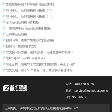
告别垃圾标题！好标题应该是这样的
研习小灶：新闻通稿撰写指南（二）
研习小灶：新闻通稿撰写指南（一）
亲子活动新闻稿写作模板
一篇教你学会写活动新闻稿的模板
公司年会新闻稿
如何写出一篇甲方爸爸喜欢的新闻稿
如何写一篇优质的软文
软文撰写新思路，做好这4步，迅速抓住用户眼球！
怎样写好200—300字新闻稿?
智汇蓝媒：题纲对于软文推广的重要性，不止于写作
软文营销：看了50个教程，终于知道故事要这样写！
电话：400-168-8366
邮箱：service@ecmedia.com.cn
QQ : 95026689
公司地址：深圳市宝安区广兴源互联网创意园A栋409-2