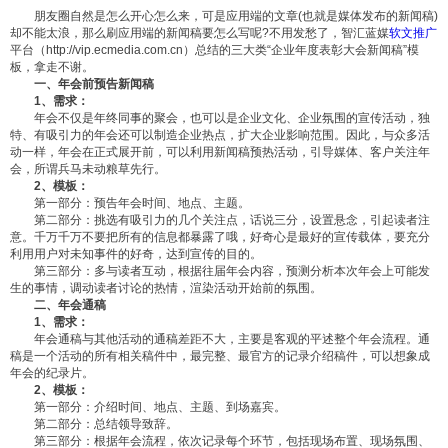
朋友圈自然是怎么开心怎么来，可是应用端的文章(也就是媒体发布的新闻稿)
却不能太浪，那么刷应用端的新闻稿要怎么写呢?不用发愁了，智汇蓝媒
软文推广
平台（http://vip.ecmedia.com.cn）总结的三大类“企业年度表彰大会新闻稿”模
板，拿走不谢。
一、年会前预告新闻稿
1、需求：
年会不仅是年终同事的聚会，也可以是企业文化、企业氛围的宣传活动，独
特、有吸引力的年会还可以制造企业热点，扩大企业影响范围。因此，与众多活
动一样，年会在正式展开前，可以利用新闻稿预热活动，引导媒体、客户关注年
会，所谓兵马未动粮草先行。
2、模板：
第一部分：预告年会时间、地点、主题。
第二部分：挑选有吸引力的几个关注点，话说三分，设置悬念，引起读者注
意。千万千万不要把所有的信息都暴露了哦，好奇心是最好的宣传载体，要充分
利用用户对未知事件的好奇，达到宣传的目的。
第三部分：多与读者互动，根据往届年会内容，预测分析本次年会上可能发
生的事情，调动读者讨论的热情，渲染活动开始前的氛围。
二、年会通稿
1、需求：
年会通稿与其他活动的通稿差距不大，主要是客观的平述整个年会流程。通
稿是一个活动的所有相关稿件中，最完整、最官方的记录介绍稿件，可以想象成
年会的纪录片。
2、模板：
第一部分：介绍时间、地点、主题、到场嘉宾。
第二部分：总结领导致辞。
第三部分：根据年会流程，依次记录每个环节，包括现场布置、现场氛围、