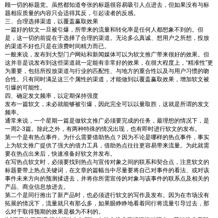
顾一切的标题党。虽然都知道夸张的标题很容易吸引人点进去，但如果没有与标
题相应质量的内容只会适得其反，引起读者的反感。
三、合理选择渠道，以覆盖赢取效果
一篇好的软文一旦被引爆，所带来的流量和转化率是任何人都想象不到的。但
是，这一切的前提在于选择了合理的渠道。无论多么真诚、想用户之所想，投放
的渠道不好也只是在浪费时间精力而已。
一般来说，发布到大型门户网站和新闻媒体可以为软文推广带来很好的效果。但
这并非是说发布到这些渠道就一定能有非常好的效果，在很大程度上，“精准性”更
为重要，包括所投放渠道与行业的匹配性、与地方的重合性以及与用户习惯的吻
合性。只有同时满足这三个属性的渠道，才能做到以覆盖赢取效果，增加软文被
引爆的可能性。
四、确定发文频率，以定期保持强度
发布一篇软文，未必就能够被引爆，因此完全可以以量取胜，这就是所谓的发文
频率。
通常来说，一个星期一篇是做软文推广必须要完成的任务，最理想的情况下，是
一周2-3篇。除此之外，有两种特殊的情况出现，也有即时进行软文的发布。
第一个是有热点事件。为什么需要借助热点？因为不论是哪样的热点事件，事实
上为软文推广提供了强大的借力工具，借助热点往往更容易带来流量。为此就需
要在热点出来后，快速准备好软文并发布。
在写热点软文时，必须要找到热点与宣传对象之间的联系和契合点，注意软文的
标题要带上热点关键词，在文章的篇幅当中尽量要将自己对事件的看法、或对该
事件未来方向的预测揉进去，并将你所需宣传的对象与该事件的联系点及相关的
产品、商业信息放进去。
第二个是同行推出了新产品时，也必须进行软文的写作及发布。因为在市场没有
拓展的情况下，流量就只有那么多，如果眼睁睁地看着同行将流量引导过去，那
么对于取得预期的效果是极为不利的。