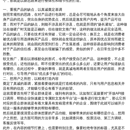
个，那就是以新思路来进行整体性和细节性的打造。
一、重视产品的缺点，以真诚奠定基调
按照常规性的思路，在对产品进行包装时，总是会尽可能地从各个角度来放大自
身产品的优点，突出自身的优势卖点，然后就是激发用户共鸣，提升产品可信
度；而对于产品的缺点，则能不涉及就不涉及，也就是所谓的“扬长避短”。这种做
法在做硬广时无疑是正确的，但在做软文推广时，这样的做法就未必完全适用。
产品的缺点，只要在技术没有突破，它就一定会还存在；换言之，就是在消费者
被优点吸引而选择购买产品后，很快就会发现这些缺点，原本因优点宣传而建立
起来的期望值，就会因此而受到打击，产生落差感，这样很容易会影响到消费者
对于产品的信任感，甚至会出现被骗了的感受。类似的例子，在日常生活中多不
胜数。
软文推广，重在以潜移默化的形式，令用户接受自己的产品。这种接受，不止是
接受优点，还包括缺点。即不但要突出的优点多么多么好，还要让用户知道缺点
有哪些。在此过程中，要做的事情，就是真诚地将两者呈现在用户的面前、并进
行对比，引导用户得出“优点多于缺点”的结论。
二、想用户之所想，以精准打造内容
奠定了真诚的基调，紧接着要做的就是打造精准的内容。只有与用户息息相关并
且有用的信息，才能吸引受众有看下去的欲望。
这就需要首先明了受众群体是谁，做到有的放矢。比如智汇蓝媒要对“开放API接
口调用，帮助企业快速建立专属软文发布平台”这一服务进行软文推广，那么它所
对应的受众群体就是有着大量具有发稿需求客户的企业，围绕于此就可以铺开介
绍这一服务的能够带来的帮助有哪些。
然后就是要摸清受众群体想要的产品功能、能够带来的好处有哪些是什么，想用
户之所想。这方面可用的方法非常多，比如调查问卷、投票活动、第三方调研、
客服反馈等等。
此外，在内容的细节打磨上，也需要特别注意。像要杜绝夸张的标题，尤其是不